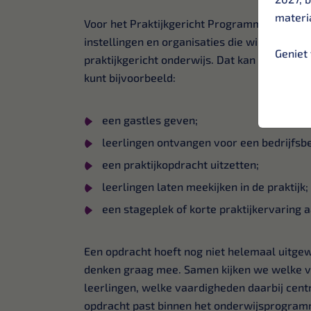
materia
Voor het Praktijkgericht Programma zoeken 
instellingen en organisaties die willen mee
Geniet 
praktijkgericht onderwijs. Dat kan op versch
kunt bijvoorbeeld:
een gastles geven;
leerlingen ontvangen voor een bedrijfsb
een praktijkopdracht uitzetten;
leerlingen laten meekijken in de praktijk;
een stageplek of korte praktijkervaring 
Een opdracht hoeft nog niet helemaal uitgewe
denken graag mee. Samen kijken we welke vr
leerlingen, welke vaardigheden daarbij cent
opdracht past binnen het onderwijsprogram