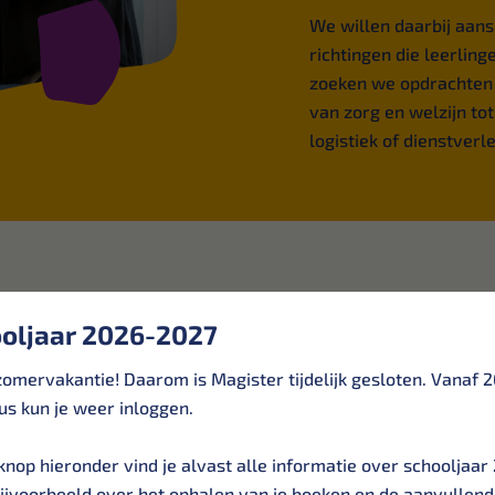
We willen daarbij aanslu
richtingen die leerlin
zoeken we opdrachten 
van zorg en welzijn to
logistiek of dienstverl
n met
oljaar 2026-2027
n
zomervakantie! Daarom is Magister tijdelijk gesloten. Vanaf 2
us kun je weer inloggen.
knop hieronder vind je alvast alle informatie over schooljaar
bijvoorbeeld over het ophalen van je boeken en de aanvullen