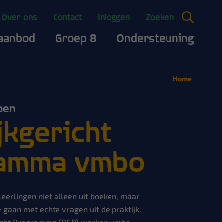
Over ons
Contact
Inloggen
Zoeken
aanbod
Groep 8
Ondersteuning
Home
oen
jkgericht
amma vmbo
leerlingen niet alleen uit boeken, maar
e gaan met echte vragen uit de praktijk.
richt Programma (PGP) werken vmbo-