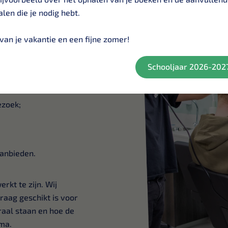
len die je nodig hebt.
we bedrijven,
werken aan
van je vakantie en een fijne zomer!
illende manieren. U
Schooljaar 2026-202
ezoek;
aanbieden.
rkt te zijn. Wij
aag geschikt is voor
raal staan en hoe de
ma.