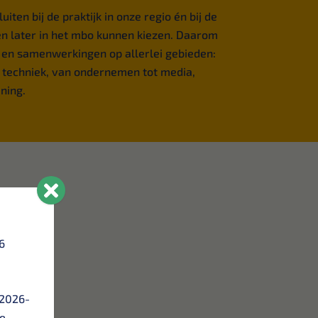
iten bij de praktijk in onze regio én bij de
gen later in het mbo kunnen kiezen. Daarom
en samenwerkingen op allerlei gebieden:
t techniek, van ondernemen tot media,
ening.
6
 2026-
de