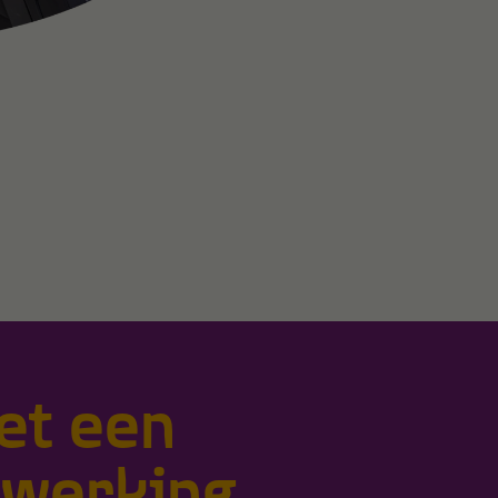
et een
werking